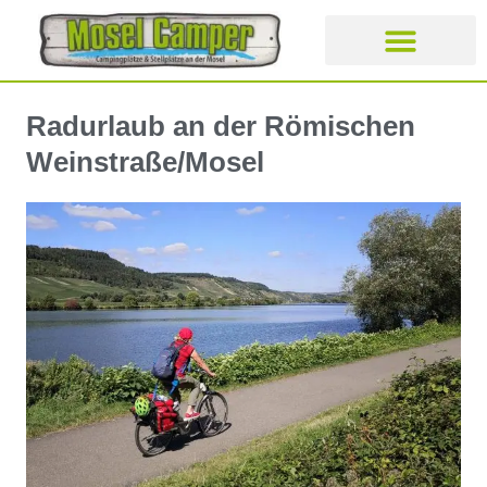
CAMPING- UND STELLPLÄT
Radurlaub an der Römischen
Weinstraße/Mosel