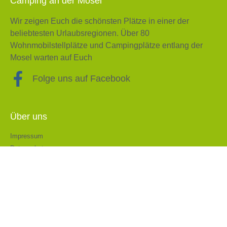
Camping an der Mosel
Wir zeigen Euch die schönsten Plätze in einer der
beliebtesten Urlaubsregionen. Über 80
Wohnmobilstellplätze und Campingplätze entlang der
Mosel warten auf Euch
Folge uns auf Facebook
Über uns
Impressum
Datenschutz
EU Cookierichtlinie
© All rights reserved
Made with ❤ by sitties.de