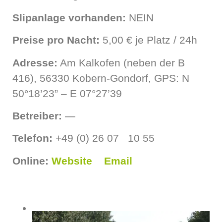
Slipanlage vorhanden:
NEIN
Preise pro Nacht:
5,00 € je Platz / 24h
Adresse:
Am Kalkofen (neben der B
416), 56330 Kobern-Gondorf, GPS: N
50°18’23” – E 07°27’39
Betreiber:
—
Telefon:
+49 (0) 26 07 10 55
Online:
Website
Email