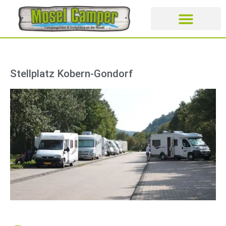
CAMPING- UND STELLPLÄT
Stellplatz Kobern-Gondorf