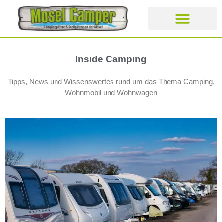
CAMPING- UND STELLPLÄT
Inside Camping
Tipps, News und Wissenswertes rund um das Thema Camping,
Wohnmobil und Wohnwagen