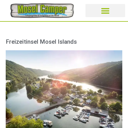
CAMPING- UND STELLPLÄT
Freizeitinsel Mosel Islands