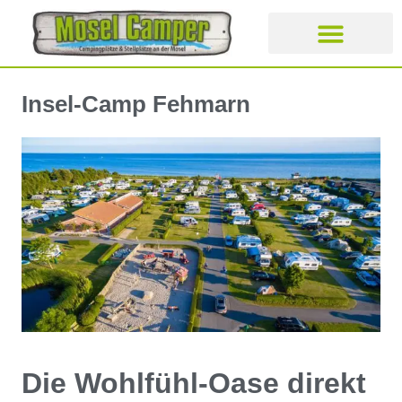
CAMPING- UND STELLPLÄT
Insel-Camp Fehmarn
Die Wohlfühl-Oase direkt