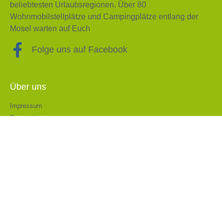
beliebtesten Urlaubsregionen. Über 80
Wohnmobilstellplätze und Campingplätze entlang der
Mosel warten auf Euch
Folge uns auf Facebook
Über uns
Impressum
Datenschutz
EU Cookierichtlinie
© All rights reserved
Made with ❤ by sitties.de
*Als Amazon-Partner verdienen wir an qualifizierten Verkäufen. Dies hat keinerlei
Auswirkungen auf den Produktpreis